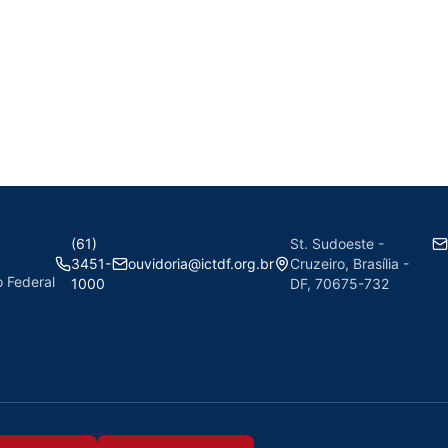
(61)
St. Sudoeste -
3451-
ouvidoria@ictdf.org.br
Cruzeiro, Brasília -
o Federal
1000
DF, 70675-732